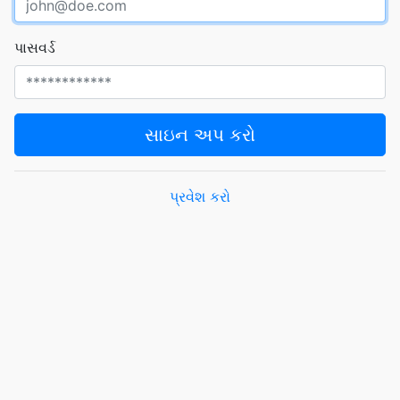
પાસવર્ડ
સાઇન અપ કરો
પ્રવેશ કરો