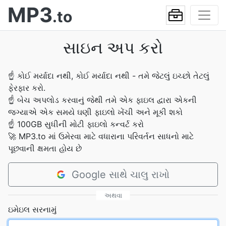
MP3
.to
સાઇન અપ કરો
☝
કોઈ મર્યાદા નથી, કોઈ મર્યાદા નથી - તમે જેટલું ઇચ્છો તેટલું
ફેરફાર કરો.
☝
બેચ અપલોડ કરવાનું જેથી તમે એક ફાઇલ દ્વારા એકની
જગ્યાએ એક સમયે ઘણી ફાઇલો ખેંચી અને મૂકી શકો
☝
100GB સુધીની મોટી ફાઇલો કન્વર્ટ કરો
🚀
MP3.to માં ઉમેરવા માટે વધારાના પરિવર્તન સાધનો માટે
પૂછવાની ક્ષમતા હોય છે
Google સાથે ચાલુ રાખો
અથવા
ઇમેઇલ સરનામું