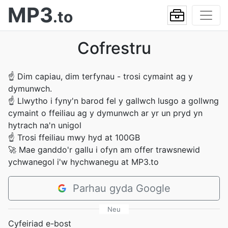
MP3
.to
Cofrestru
☝
Dim capiau, dim terfynau - trosi cymaint ag y
dymunwch.
☝
Llwytho i fyny'n barod fel y gallwch lusgo a gollwng
cymaint o ffeiliau ag y dymunwch ar yr un pryd yn
hytrach na'n unigol
☝
Trosi ffeiliau mwy hyd at 100GB
🚀
Mae ganddo'r gallu i ofyn am offer trawsnewid
ychwanegol i'w hychwanegu at MP3.to
Parhau gyda Google
Neu
Cyfeiriad e-bost