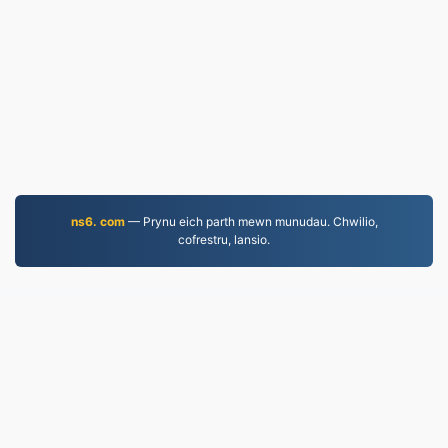
ns6. com
— Prynu eich parth mewn munudau. Chwilio,
cofrestru, lansio.
MP3.to
2,331,428 Ffeiliau wedi'u trosi ers 2019
Polisi Preifatrwydd
|
Telerau Gwasanaeth
|
Amdanom
ni
|
Cysylltwch â Ni
|
API
|
& # 160; Cymeriadau
|
Gosod rhaglen