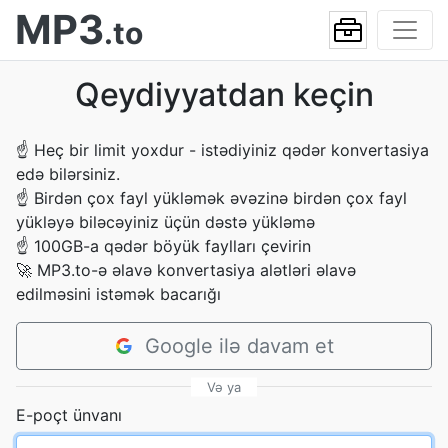
MP3
.to
Qeydiyyatdan keçin
☝
Heç bir limit yoxdur - istədiyiniz qədər konvertasiya
edə bilərsiniz.
☝
Birdən çox fayl yükləmək əvəzinə birdən çox fayl
yükləyə biləcəyiniz üçün dəstə yükləmə
☝
100GB-a qədər böyük faylları çevirin
🚀
MP3.to-ə əlavə konvertasiya alətləri əlavə
edilməsini istəmək bacarığı
Google ilə davam et
Və ya
E-poçt ünvanı