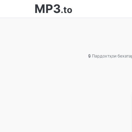
MP3
.to
🔒 Пардохтҳои бехата