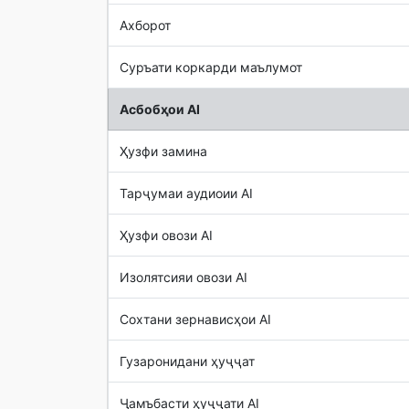
Ахборот
Суръати коркарди маълумот
Асбобҳои AI
Ҳузфи замина
Тарҷумаи аудиоии AI
Ҳузфи овози AI
Изолятсияи овози AI
Сохтани зернависҳои AI
Гузаронидани ҳуҷҷат
Ҷамъбасти ҳуҷҷати AI