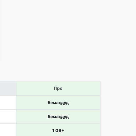
Про
Бемаҳдуд
Бемаҳдуд
1 GB+