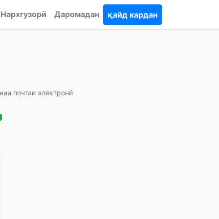
Нархгузорӣ
Даромадан
қайд кардан
нии почтаи электронӣ