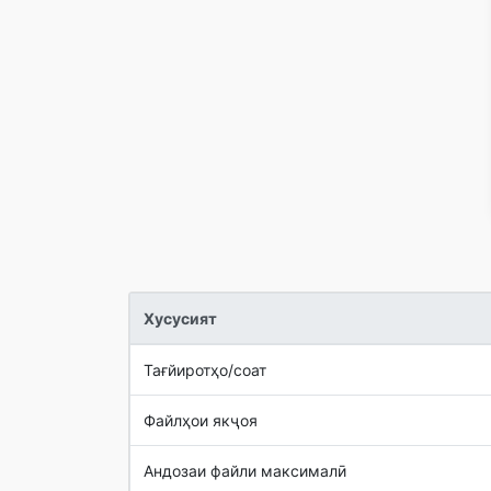
Хусусият
Тағйиротҳо/соат
Файлҳои якҷоя
Андозаи файли максималӣ