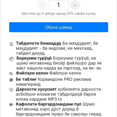
-
+
Ҳангоми ду ё зиёда харид 20% сарфа кунед
Обуна шавед
Табдилоти бемаҳдуд
Бе маҳдудият, бе
🥇
маҳдудият - ба андозае, ки мехоҳед,
табдил диҳед.
Боркунии гурӯҳӣ
Боркунии гурӯҳӣ, ки
📦
шумо метавонед бисёр файлҳоро дар як
вақт кашола карда ва партоед, на як- як
Файлҳои калон
Файлҳои калон
📂
Бе таблиғ
Корвандони PRO реклама
🚫
намегиранд
Дархости хусусият
қобилияти дархости
💡
асбобҳои иловагии табдилдиҳӣ барои
илова кардани MP3.to
Кафолати баргардонидани пул
Шумо
💸
метавонед онро дӯст доред ё
баргардонидани пулро бе саволҳо гиред.