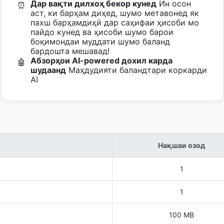
Дар вақти дилхоҳ бекор кунед
Ин осон
⏰
аст, ки барҳам диҳед, шумо метавонед як
пахш барҳамдиҳӣ дар саҳифаи ҳисоби мо
пайдо кунед ва ҳисоби шумо барои
боқимондаи муддати шумо баланд
бардошта мешавад!
Абзорҳои AI-powered дохил карда
🤖
шудаанд
Маҳдудияти баландтари коркарди
AI
Нақшаи озод
1
1
100 MB