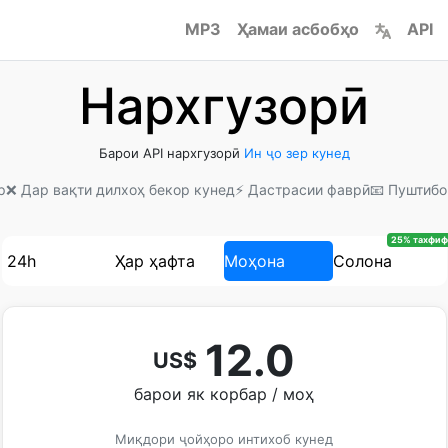
MP3
Ҳамаи асбобҳо
API
Нархгузорӣ
Барои API нархгузорӣ
Ин ҷо зер кунед
р
❌ Дар вақти дилхоҳ бекор кунед
⚡ Дастрасии фаврӣ
📧 Пуштибо
25% тахфиф
24h
Ҳар ҳафта
Моҳона
Солона
12.0
US$
барои як корбар / моҳ
Миқдори ҷойҳоро интихоб кунед