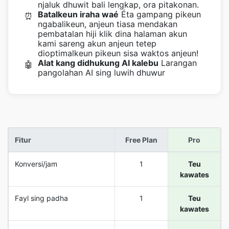
njaluk dhuwit bali lengkap, ora pitakonan.
Batalkeun iraha waé
Éta gampang pikeun
⏰
ngabalikeun, anjeun tiasa mendakan
pembatalan hiji klik dina halaman akun
kami sareng akun anjeun tetep
dioptimalkeun pikeun sisa waktos anjeun!
Alat kang didhukung AI kalebu
Larangan
🤖
pangolahan AI sing luwih dhuwur
Fitur
Free Plan
Pro
Konversi/jam
1
Teu
kawates
Fayl sing padha
1
Teu
kawates