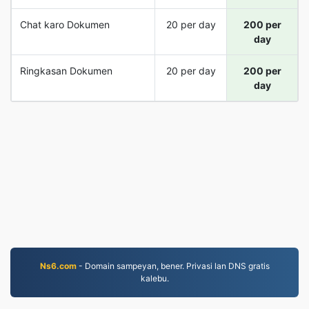
Chat karo Dokumen
20 per day
200 per
day
Ringkasan Dokumen
20 per day
200 per
day
Ns6.com
- Domain sampeyan, bener. Privasi lan DNS gratis
kalebu.