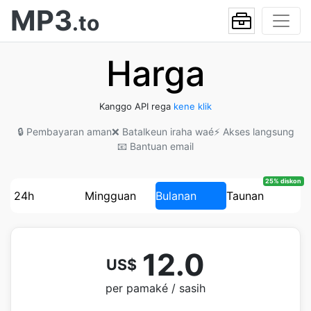
MP3
.to
Harga
Kanggo API rega
kene klik
🔒 Pembayaran aman
❌ Batalkeun iraha waé
⚡ Akses langsung
📧 Bantuan email
25% diskon
24h
Mingguan
Bulanan
Taunan
12.0
US$
per pamaké / sasih