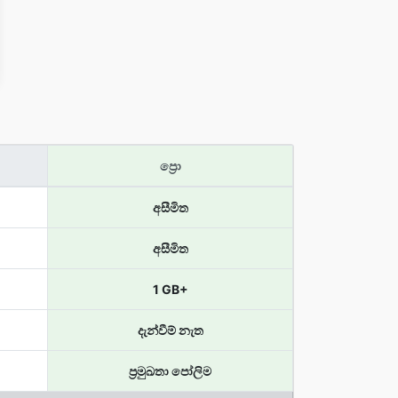
ප්‍රො
අසීමිත
අසීමිත
1 GB+
දැන්වීම් නැත
ප්‍රමුඛතා පෝලිම