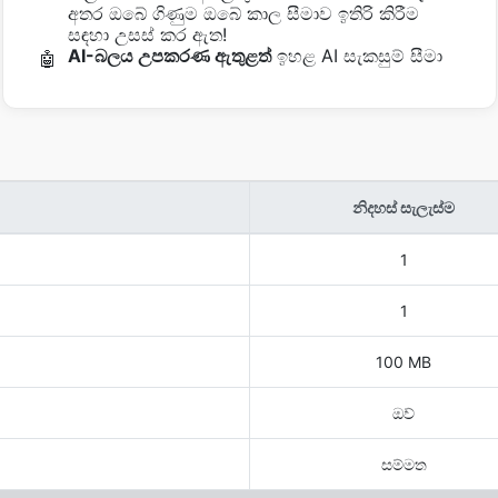
අතර ඔබේ ගිණුම ඔබේ කාල සීමාව ඉතිරි කිරීම
සඳහා උසස් කර ඇත!
AI-බලය උපකරණ ඇතුළත්
ඉහළ AI සැකසුම් සීමා
🤖
නිදහස් සැලැස්ම
1
1
100 MB
ඔව්
සම්මත