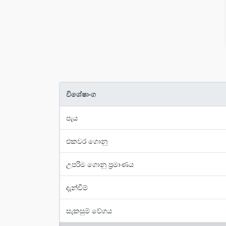
විශේෂාංග
පැය
එකවර ගොනු
උපරිම ගොනු ප්‍රමාණය
දැන්වීම්
සැකසුම් වේගය