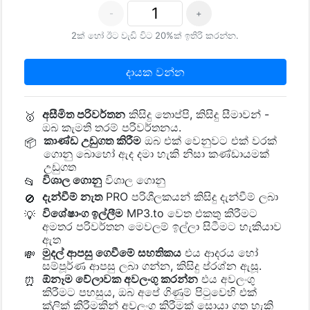
-
+
2ක් හෝ ඊට වැඩි විට 20%ක් ඉතිරි කරන්න.
දායක වන්න
අසීමිත පරිවර්තන
කිසිදු තොප්පි, කිසිදු සීමාවන් -
🥇
ඔබ කැමති තරම් පරිවර්තනය.
කාණ්ඩ උඩුගත කිරීම
ඔබ එක් වෙනුවට එක් වරක්
📦
ගොනු බොහෝ ඇද දමා හැකි නිසා කණ්ඩායමක්
උඩුගත
විශාල ගොනු
විශාල ගොනු
📂
දැන්වීම් නැත
PRO පරිශීලකයන් කිසිදු දැන්වීම් ලබා
🚫
විශේෂාංග ඉල්ලීම
MP3.to වෙත එකතු කිරීමට
💡
අමතර පරිවර්තන මෙවලම් ඉල්ලා සිටීමට හැකියාව
ඇත
මුදල් ආපසු ගෙවීමේ සහතිකය
එය ආදරය හෝ
💸
සම්පූර්ණ ආපසු ලබා ගන්න, කිසිදු ප්රශ්න ඇසූ.
ඕනෑම වේලාවක අවලංගු කරන්න
එය අවලංගු
⏰
කිරීමට පහසුය, ඔබ අපේ ගිණුම් පිටුවෙහි එක්
ක්ලික් කිරීමකින් අවලංගු කිරීමක් සොයා ගත හැකි