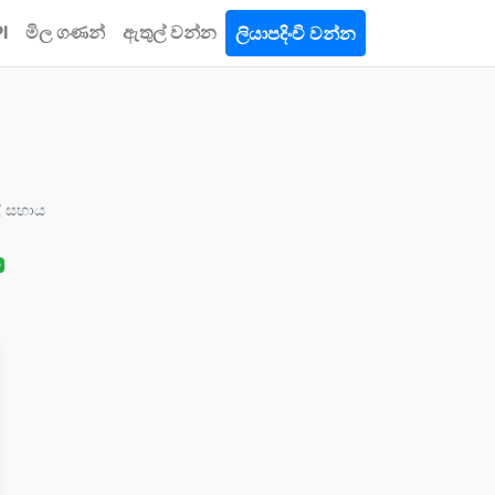
I
මිල ගණන්
ඇතුල් වන්න
ලියාපදිංචි වන්න
් සහාය