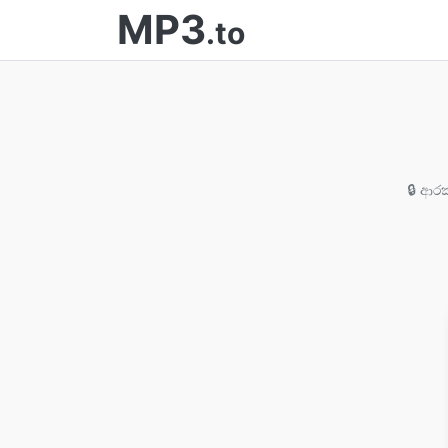
MP3
.to
🔒 ආරක