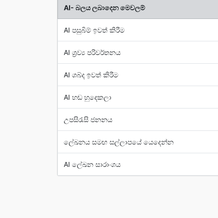
AI- බලය ලබාදෙන මෙවලම්
AI පසුබිම් ඉවත් කිරීම
AI ශ්‍රව්‍ය පරිවර්තනය
AI ශබ්ද ඉවත් කිරීම
AI හඬ හුදෙකලා
උපසිරැසි ජනනය
ලේඛනය සමඟ සල්ලාපයේ යෙදෙන්න
AI ලේඛන සාරාංශය