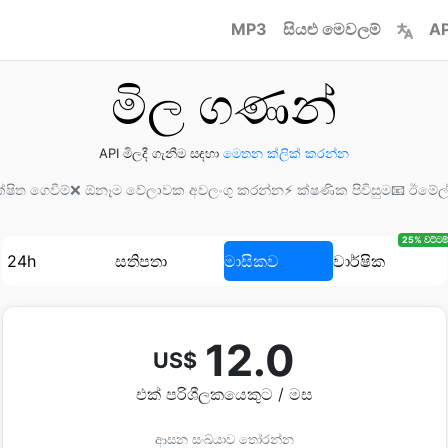
MP3
සියළු මෙවලම්
AP
මිල ගණන්
API මිලදී ගැනීම සඳහා
මෙතන ක්ලික් කරන්න
්ෂිත ගෙවීම්
❌ ඕනෑම වේලාවක අවලංගු කරන්න
⚡ ක්ෂණික පිවිසුම
📧 ඊමේල
25% වට්ටම්
24h
සතිපතා
මාසිකව
වාර්ෂික
12.0
US$
එක් පරිශීලකයෙකුට / මස
ආසන සංඛ්යාව තෝරන්න