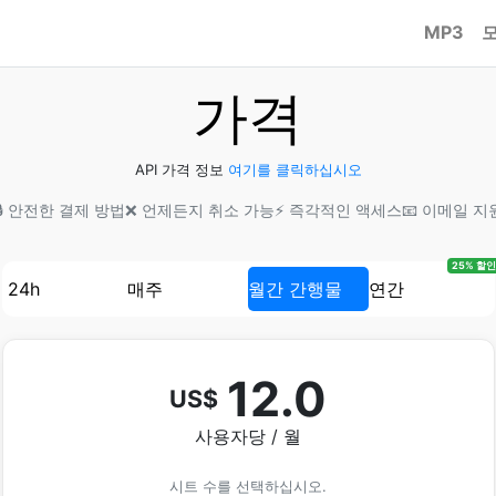
MP3
가격
API 가격 정보
여기를 클릭하십시오
🔒 안전한 결제 방법
❌ 언제든지 취소 가능
⚡ 즉각적인 액세스
📧 이메일 지
25% 할인
24h
매주
월간 간행물
연간
12.0
US$
사용자당 / 월
시트 수를 선택하십시오.