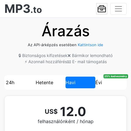
MP3
.to
Árazás
Az API-árképzés esetében
Kattintson ide
🔒 Biztonságos kifizetések
❌ Bármikor lemondható
⚡ Azonnali hozzáférés
📧 E- mail támogatás
25% kedvezmény
24h
Hetente
Havi
Évi
12.0
US$
felhasználónként / hónap