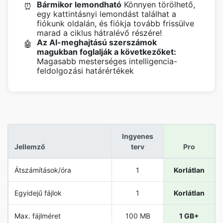
Bármikor lemondható
Könnyen törölhető,
⏰
egy kattintásnyi lemondást találhat a
fiókunk oldalán, és fiókja tovább frissülve
marad a ciklus hátralévő részére!
Az AI-meghajtású szerszámok
🤖
magukban foglalják a következőket:
Magasabb mesterséges intelligencia-
feldolgozási határértékek
Ingyenes
Jellemző
terv
Pro
Átszámítások/óra
1
Korlátlan
Egyidejű fájlok
1
Korlátlan
Max. fájlméret
100 MB
1 GB+