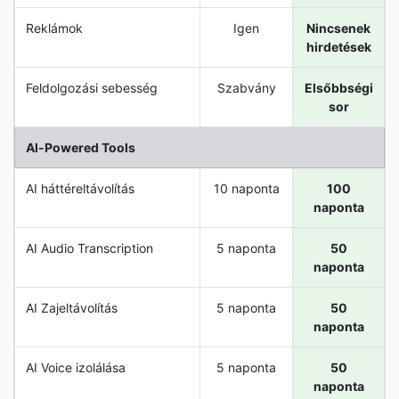
Reklámok
Igen
Nincsenek
hirdetések
Feldolgozási sebesség
Szabvány
Elsőbbségi
sor
Al-Powered Tools
AI háttéreltávolítás
10 naponta
100
naponta
AI Audio Transcription
5 naponta
50
naponta
AI Zajeltávolítás
5 naponta
50
naponta
AI Voice izolálása
5 naponta
50
naponta