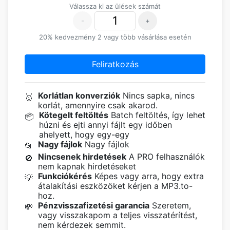
Válassza ki az ülések számát
-
+
20% kedvezmény 2 vagy több vásárlása esetén
Feliratkozás
Korlátlan konverziók
Nincs sapka, nincs
🥇
korlát, amennyire csak akarod.
Kötegelt feltöltés
Batch feltöltés, így lehet
📦
húzni és ejti annyi fájlt egy időben
ahelyett, hogy egy-egy
Nagy fájlok
Nagy fájlok
📂
Nincsenek hirdetések
A PRO felhasználók
🚫
nem kapnak hirdetéseket
Funkciókérés
Képes vagy arra, hogy extra
💡
átalakítási eszközöket kérjen a MP3.to-
hoz.
Pénzvisszafizetési garancia
Szeretem,
💸
vagy visszakapom a teljes visszatérítést,
nem kérdezek semmit.