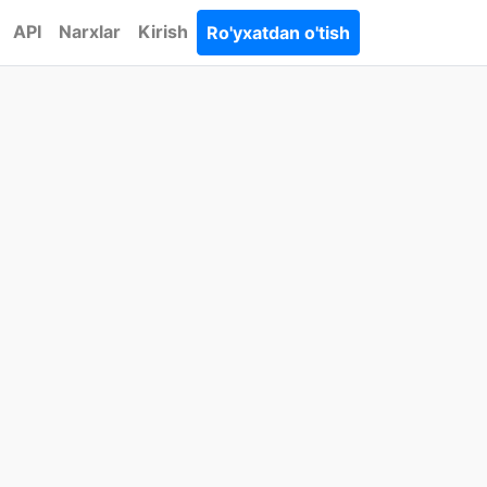
API
Narxlar
Kirish
Ro'yxatdan o'tish