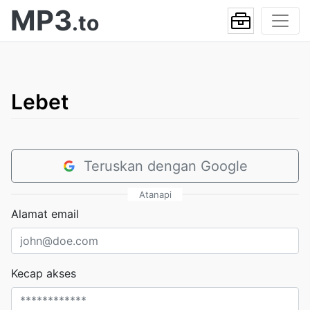
MP3
.to
Lebet
Teruskan dengan Google
Atanapi
Alamat email
Kecap akses