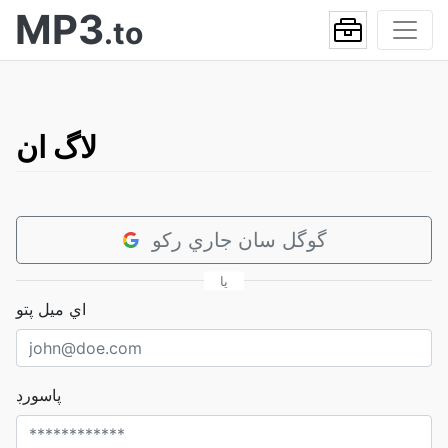
MP3
.to
لاگ ان
گوگل سان جاري رکو
يا
اي ميل پتو
پاسورڊ