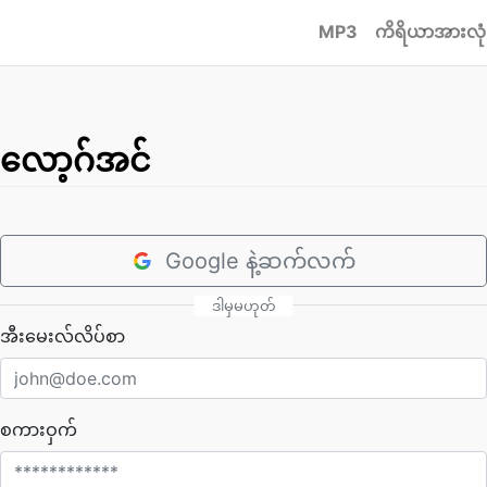
MP3
ကိရိယာအားလုံ
လော့ဂ်အင်
Google နဲ့ဆက်လက်
ဒါမှမဟုတ်
အီးမေးလ်လိပ်စာ
စကားဝှက်