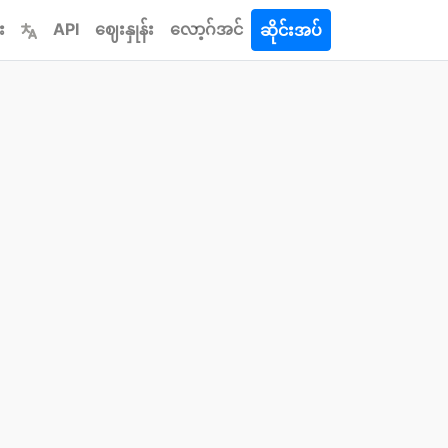
း
API
ဈေးနှုန်း
လော့ဂ်အင်
ဆိုင်းအပ်