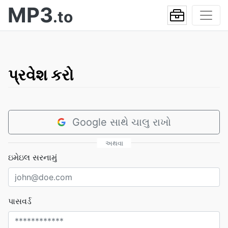
MP3
.to
પ્રવેશ કરો
Google સાથે ચાલુ રાખો
અથવા
ઇમેઇલ સરનામું
પાસવર્ડ