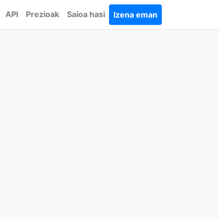
API
Prezioak
Saioa hasi
Izena eman