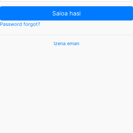
Saioa hasi
Password forgot?
Izena eman