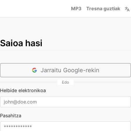
MP3
Tresna guztiak
Saioa hasi
Jarraitu Google-rekin
Edo
Helbide elektronikoa
Pasahitza